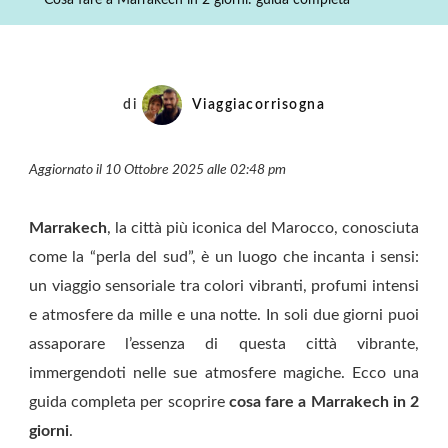
Cosa fare a Marrakech in 2 giorni: guida completa
In
2
Giorni:
Guida
di
Viaggiacorrisogna
Completa
Aggiornato il 10 Ottobre 2025 alle 02:48 pm
Marrakech
, la città più iconica del Marocco, conosciuta
come la “perla del sud”, è un luogo che incanta i sensi:
un viaggio sensoriale tra colori vibranti, profumi intensi
e atmosfere da mille e una notte. In soli due giorni puoi
assaporare l’essenza di questa città vibrante,
immergendoti nelle sue atmosfere magiche. Ecco una
guida completa per scoprire
cosa fare a Marrakech in 2
giorni
.