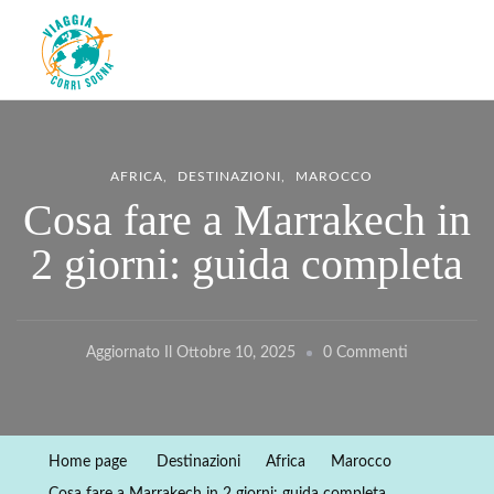
Viaggiacorrisogna – Blog di
Viaggi zaino in spalla e corse in giro per il mondo
viaggi e running
AFRICA
DESTINAZIONI
MAROCCO
Cosa fare a Marrakech in
2 giorni: guida completa
Su
Aggiornato Il
Ottobre 10, 2025
0 Commenti
Cosa
Fare
A
Home page
Destinazioni
Africa
Marocco
Marrakech