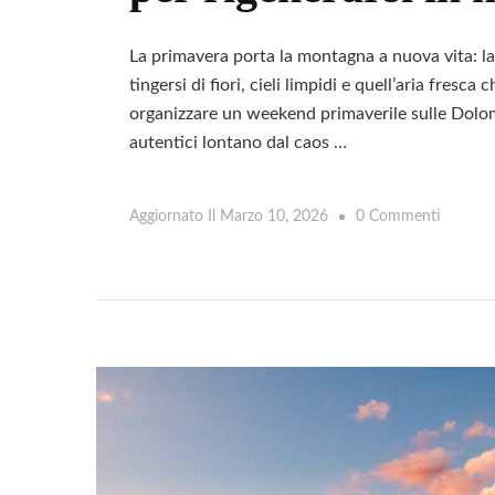
La primavera porta la montagna a nuova vita: la 
tingersi di fiori, cieli limpidi e quell’aria fresca
organizzare un weekend primaverile sulle Dolomi
autentici lontano dal caos …
Su
Aggiornato Il
Marzo 10, 2026
0 Commenti
Weeken
Primaver
Sulle
Dolomit
Idee
Per
Rigenera
In