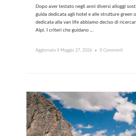
Dopo aver testato negli anni diversi alloggi soste
guida dedicata agli hotel e alle strutture gree
dedicata alla van life abbiamo deciso di ricercar
Alpi. I criteri che guidano …
Su
Aggiornato Il
Maggio 27, 2026
0 Commenti
I
Miglior
Campe
Sulle
Dolomi
E
Alpi:
Dove
Dormir