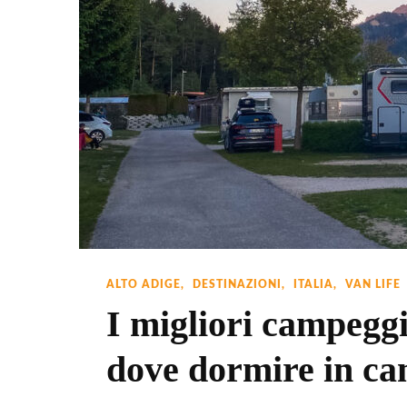
ALTO ADIGE
DESTINAZIONI
ITALIA
VAN LIFE
I migliori campeggi
dove dormire in c