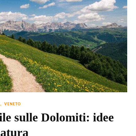
r
O
VENETO
e sulle Dolomiti: idee
natura