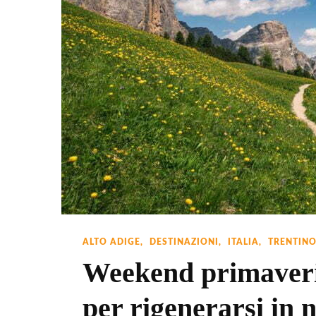
In
Campe
ALTO ADIGE
DESTINAZIONI
ITALIA
TRENTIN
Weekend primaveril
per rigenerarsi in 