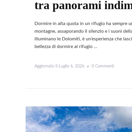
tra panorami indim
Dormire in alta quota in un rifugio ha sempre un
montagne, assaporando il silenzio e i suoni della
illuminano le Dolomiti, è un’esperienza che lasci
bellezza di dormire al rifugio …
Su
Aggiornato Il
Luglio 6, 2026
0 Commenti
Rifugio
Monte
Muro:
Dormire
In
Quota
Tra