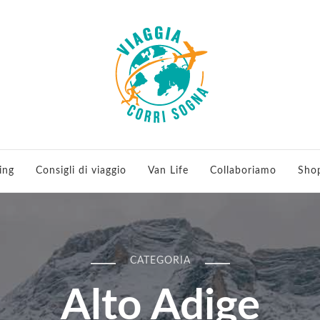
 viaggi e running
ing
Consigli di viaggio
Van Life
Collaboriamo
Sho
CATEGORIA
Alto Adige