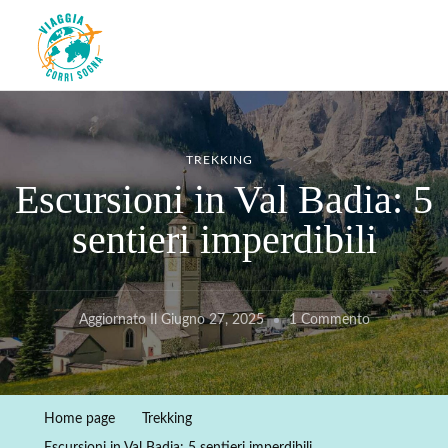
Viaggiacorrisogna – Blog di
Viaggi zaino in spalla e corse in giro per il mondo
viaggi e running
TREKKING
Escursioni in Val Badia: 5
sentieri imperdibili
Su
Aggiornato Il
Giugno 27, 2025
1 Commento
Escursioni
In
Val
Home page
Trekking
Badia: