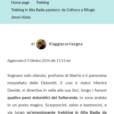
Home page
Trekking
Badia
Trekking in Alta Badia pazzesco: da Colfosco a Rifugio
Pazzesco:
Jimmi Hütte
Da
Colfosco
A
Rifugio
di
Viaggiacorrisogna
Jimmi
Hütte
Aggiornato il 3 Ottobre 2024 alle 11:13 am
Sognavo solo silenzio, profumo di libertà e il panorama
mozzafiato delle Dolomiti. E così è stato! Mentre
Davide, si divertiva in sella alla sua bici, lungo i famosi
quattro passi dolomitici del Sellaronda
, io sono andata
in un posto magico. Scarponcini, zaino e bastoncini, e
via lungo
un’emozionante trekking in Alta Badia da