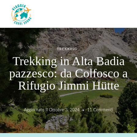
Viaggiacorrisogna – Blog di
Viaggi zaino in spalla e corse in giro per il mondo
viaggi e running
TREKKING
Trekking in Alta Badia
pazzesco: da Colfosco a
Rifugio Jimmi Hütte
Su
Aggiornato Il
Ottobre 3, 2024
11 Commenti
Trekking
In
Alta