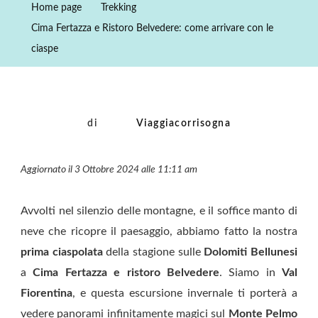
Home page
Trekking
Ristoro
Cima Fertazza e Ristoro Belvedere: come arrivare con le
Belvedere:
ciaspe
Come
Arrivare
Con
Le
di
Viaggiacorrisogna
Ciaspe
Aggiornato il 3 Ottobre 2024 alle 11:11 am
Avvolti nel silenzio delle montagne, e il soffice manto di
neve che ricopre il paesaggio, abbiamo fatto la nostra
prima ciaspolata
della stagione sulle
Dolomiti Bellunesi
a
Cima Fertazza e ristoro Belvedere
. Siamo in
Val
Fiorentina
, e questa escursione invernale ti porterà a
vedere panorami infinitamente magici sul
Monte Pelmo