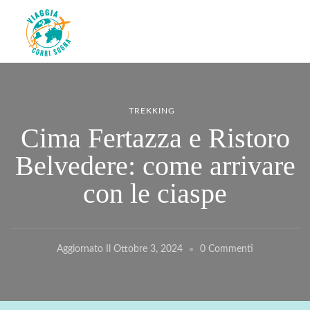
Viaggiacorrisogna – Blog di
Viaggi zaino in spalla e corse in giro per il mondo
viaggi e running
TREKKING
Cima Fertazza e Ristoro
Belvedere: come arrivare
con le ciaspe
Su
Aggiornato Il
Ottobre 3, 2024
0 Commenti
Cima
Fertazza
E