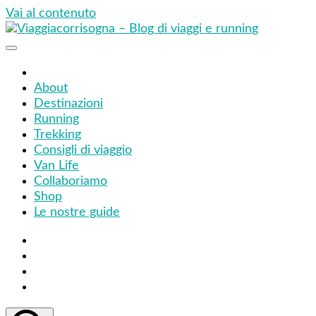
Vai al contenuto
Viaggiacorrisogna – Blog di viaggi e running
Viaggi zaino in spalla e corse in giro per il mondo
About
Destinazioni
Running
Trekking
Consigli di viaggio
Van Life
Collaboriamo
Shop
Le nostre guide