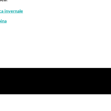
a invernale
pina