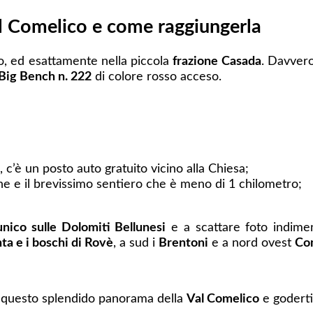
al Comelico e come raggiungerla
no, ed esattamente nella piccola
frazione Casada
. Davvero
Big Bench n. 222
di colore rosso acceso.
, c’è un posto auto gratuito vicino alla Chiesa;
egne e il brevissimo sentiero che è meno di 1 chilometro;
nico sulle Dolomiti Bellunesi
e a scattare foto indimenti
ta e i boschi di Rovè
, a sud i
Brentoni
e a nord ovest
Com
e questo splendido panorama della
Val Comelico
e goderti 