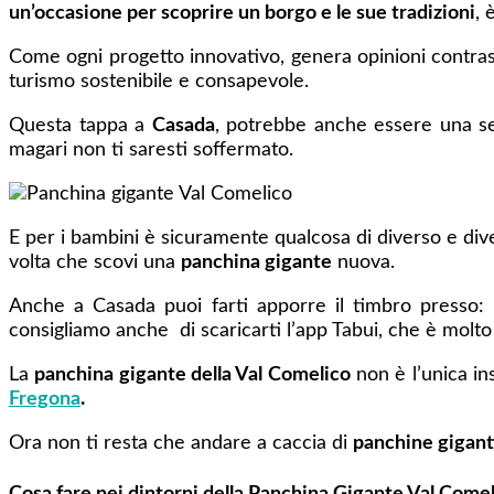
un’occasione per scoprire un borgo e le sue tradizioni
, 
Come ogni progetto innovativo, genera opinioni contrast
turismo sostenibile e consapevole.
Questa tappa a
Casada
, potrebbe anche essere una sem
magari non ti saresti soffermato.
E per i bambini è sicuramente qualcosa di diverso e di
volta che scovi una
panchina gigante
nuova.
Anche a Casada puoi farti apporre il timbro presso: B
consigliamo anche di scaricarti l’app Tabui, che è molto 
La
panchina gigante della Val Comelico
non è l’unica ins
Fregona
.
Ora non ti resta che andare a caccia di
panchine gigant
Cosa fare nei dintorni della Panchina Gigante Val Comel