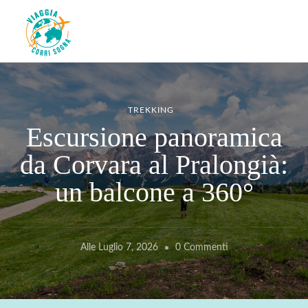
Viaggiacorrisogna – Blog di
Viaggi zaino in spalla e corse in giro per il mondo
viaggi e running
TREKKING
Escursione panoramica
da Corvara al Pralongià:
un balcone a 360°
Su
Alle
Luglio 7, 2026
0 Commenti
Escursione
Panoramica
Da