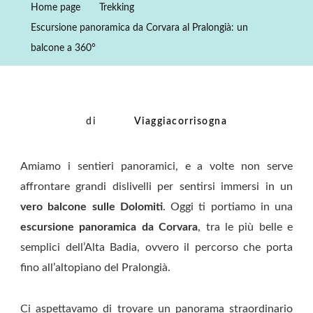
Home page
Trekking
Corvara
Escursione panoramica da Corvara al Pralongià: un
Al
balcone a 360°
Pralongià:
Un
Balcone
A
di
Viaggiacorrisogna
360°
Amiamo i sentieri panoramici, e a volte non serve
affrontare grandi dislivelli per sentirsi immersi in un
vero balcone sulle Dolomiti
. Oggi ti portiamo in una
escursione panoramica da Corvara
, tra le più belle e
semplici dell’Alta Badia, ovvero il percorso che porta
fino all’altopiano del Pralongià.
Ci aspettavamo di trovare un panorama straordinario