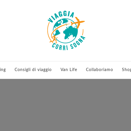
 viaggi e running
ing
Consigli di viaggio
Van Life
Collaboriamo
Sho