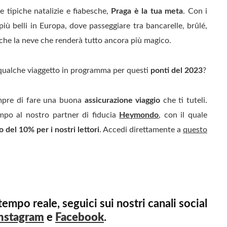
re tipiche natalizie e fiabesche,
Praga è la tua meta
. Con i
 più belli in Europa, dove passeggiare tra bancarelle, brûlé,
anche la neve che renderà tutto ancora più magico.
qualche viaggetto in programma per questi
ponti del 2023
?
empre di fare una buona
assicurazione viaggio
che ti tuteli.
mpo al nostro partner di fiducia
Heymondo
, con il quale
 del 10% per i nostri lettori
. Accedi direttamente a
questo
empo reale, seguici sui nostri canali social
nstagram
e
Facebook
.