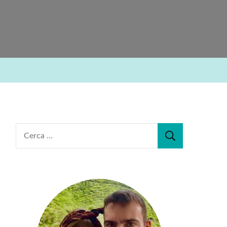
Ricerca
per: