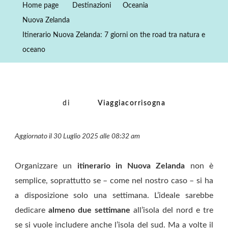
Home page
Destinazioni
Oceania
7
Nuova Zelanda
Giorni
Itinerario Nuova Zelanda: 7 giorni on the road tra natura e
On
oceano
The
Road
Tra
Natura
di
Viaggiacorrisogna
E
Oceano
Aggiornato il 30 Luglio 2025 alle 08:32 am
Organizzare un
itinerario in Nuova Zelanda
non è
semplice, soprattutto se – come nel nostro caso – si ha
a disposizione solo una settimana. L’ideale sarebbe
dedicare
almeno due settimane
all’isola del nord e tre
se si vuole includere anche l’isola del sud. Ma a volte il