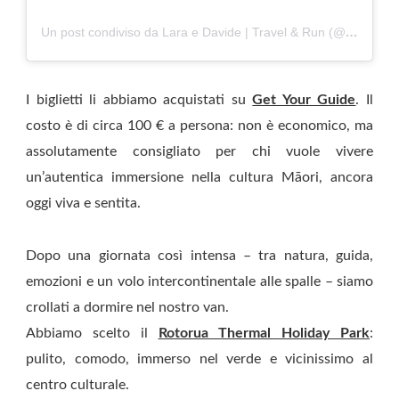
Un post condiviso da Lara e Davide | Travel & Run (@viaggiacorrisogna)
I biglietti li abbiamo acquistati su
Get Your Guide
. Il
costo è di circa 100 € a persona: non è economico, ma
assolutamente consigliato per chi vuole vivere
un’autentica immersione nella cultura Māori, ancora
oggi viva e sentita.
Dopo una giornata così intensa – tra natura, guida,
emozioni e un volo intercontinentale alle spalle – siamo
crollati a dormire nel nostro van.
Abbiamo scelto il
Rotorua Thermal Holiday Park
:
pulito, comodo, immerso nel verde e vicinissimo al
centro culturale.