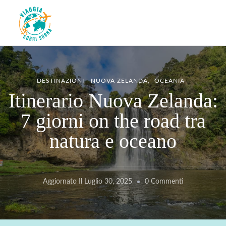
Viaggiacorrisogna – Blog di
Viaggi zaino in spalla e corse in giro per il mondo
viaggi e running
DESTINAZIONI
NUOVA ZELANDA
OCEANIA
Itinerario Nuova Zelanda:
7 giorni on the road tra
natura e oceano
Su
Aggiornato Il
Luglio 30, 2025
0 Commenti
Itinerario
Nuova
Zelanda: