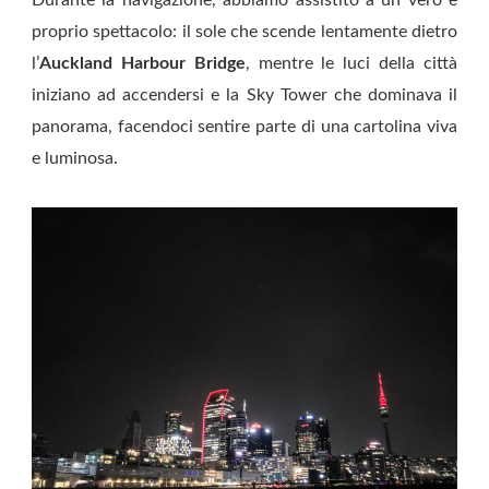
Durante la navigazione, abbiamo assistito a un vero e
proprio spettacolo: il sole che scende lentamente dietro
l’
Auckland Harbour Bridge
, mentre le luci della città
iniziano ad accendersi e la Sky Tower che dominava il
panorama, facendoci sentire parte di una cartolina viva
e luminosa.