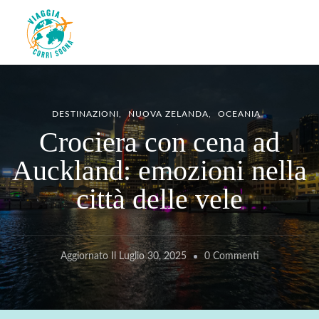
Viaggiacorrisogna – Blog di
Viaggi zaino in spalla e corse in giro per il mondo
viaggi e running
DESTINAZIONI
NUOVA ZELANDA
OCEANIA
Crociera con cena ad
Auckland: emozioni nella
città delle vele
Su
Aggiornato Il
Luglio 30, 2025
0 Commenti
Crociera
Con
Cena