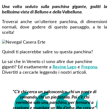
Una volta seduto sulla panchina gigante, goditi la
bellissima vista di Belluno e della Valbelluna
.
Troverai anche un’ulteriore panchina, di dimensioni
normali, dove godere di questo paesaggio, a te la
scelta!
Quindi ti piacerebbe salire su questa panchina?
Lo sai che in Veneto ci sono altre due panchine
giganti? Ed esattamente a
Revine Lago
e
Fregona
.
Divertiti a cercarle leggendo i nostri articoli.
“C’è chi cerca un palcoscenico, chi un ponte di
comando, chi un piedistallo. Poi c’è chi
vorrebbe solo una panchina, per fermarsi a
respirare e guardare un filo d’erba che cresce”