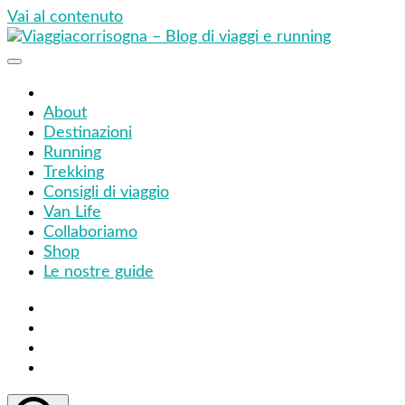
Vai al contenuto
Viaggiacorrisogna – Blog di viaggi e running
Viaggi zaino in spalla e corse in giro per il mondo
About
Destinazioni
Running
Trekking
Consigli di viaggio
Van Life
Collaboriamo
Shop
Le nostre guide