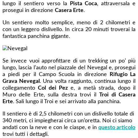
lungo il sentiero verso la
Pista Coca
, attraversala e
prosegui in direzione
Casera Erte
.
Un sentiero molto semplice, meno di 2 chilometri e
con un leggero dislivello. In circa 20 minuti troverai la
fantastica panchina gigante.
Se invece vuoi approfittare di un trekking un po’ più
lungo, lascia l’auto nel piazzale del Nevegal e, prosegui
a piedi per il Campo Scuola in direzione
Rifugio La
Grava Nevegal
. Una volta raggiunto, continua lungo il
collegamento
Col dei Pez
e, a metà strada, dopo il
Muro delle Erte, sulla destra trovi il
Troi di Casera
Erte
. Sali lungo il Troi e sei arrivato alla panchina.
Il sentiero è di 2,5 chilometri con un dislivello totale di
340 metri, ci impiegherai circa un’oretta. Noi ci siamo
andati con la neve e con le ciaspe, e in
questo articolo
trovi tutti i dettagli.