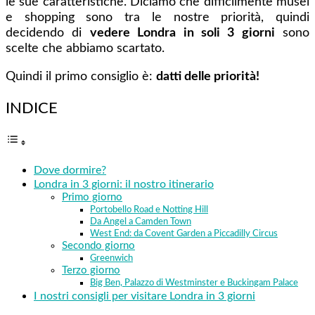
le sue caratteristiche. Diciamo che difficilmente musei
e shopping sono tra le nostre priorità, quindi
decidendo di
vedere Londra in soli 3 giorni
sono
scelte che abbiamo scartato.
Quindi il primo consiglio è:
datti delle priorità!
INDICE
Dove dormire?
Londra in 3 giorni: il nostro itinerario
Primo giorno
Portobello Road e Notting Hill
Da Angel a Camden Town
West End: da Covent Garden a Piccadilly Circus
Secondo giorno
Greenwich
Terzo giorno
Big Ben, Palazzo di Westminster e Buckingam Palace
I nostri consigli per visitare Londra in 3 giorni