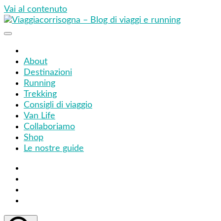
Vai al contenuto
Viaggiacorrisogna – Blog di viaggi e running
Viaggi zaino in spalla e corse in giro per il mondo
About
Destinazioni
Running
Trekking
Consigli di viaggio
Van Life
Collaboriamo
Shop
Le nostre guide