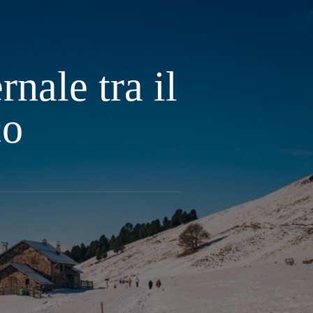
nale tra il
co