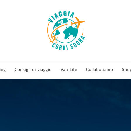
 viaggi e running
ing
Consigli di viaggio
Van Life
Collaboriamo
Sho