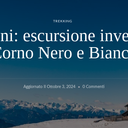
TREKKING
ni: escursione inver
orno Nero e Bian
Su
Aggiornato Il
Ottobre 3, 2024
0 Commenti
Passo
Oclini:
Escursione
Invernale