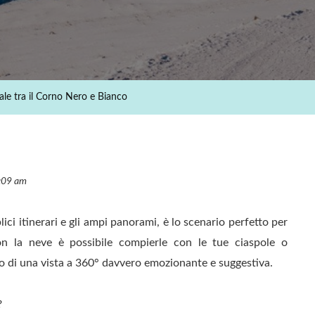
Tra
Il
Corno
Nero
E
ale tra il Corno Nero e Bianco
Bianco
1:09 am
ici itinerari e gli ampi panorami, è lo scenario perfetto per
con la neve è possibile compierle con le tue ciaspole o
to di una vista a 360° davvero emozionante e suggestiva.
?