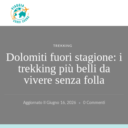
Viaggiacorrisogna – Blog di
Viaggi zaino in spalla e corse in giro per il mondo
viaggi e running
TREKKING
Dolomiti fuori stagione: i
trekking più belli da
vivere senza folla
Su
Aggiornato Il
Giugno 16, 2026
0 Commenti
Dolomiti
Fuori
Stagione: