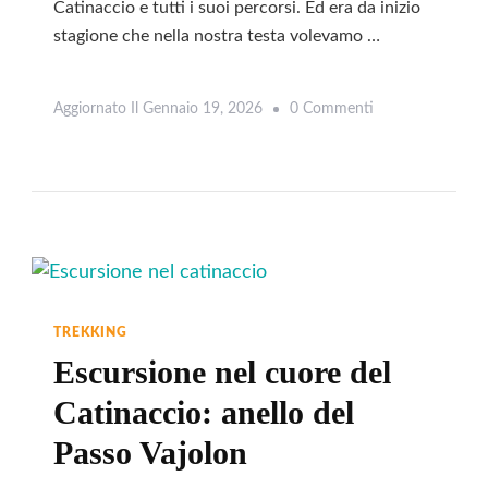
Catinaccio e tutti i suoi percorsi. Ed era da inizio
stagione che nella nostra testa volevamo …
Su
Aggiornato Il
Gennaio 19, 2026
0 Commenti
Leggi
Rifugio
Alpe
Di
Tires:
Trekking
Panoramico
Da
TREKKING
Campitello
Escursione nel cuore del
Di
Catinaccio: anello del
Fassa
Passo Vajolon