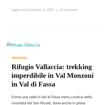
Su
Aggiornato Il
Ottobre 3, 2024
0 Commenti
Leggi
Rifugio
Alpe
Di
Tires
Come
Arrivare:
La
TREKKING
Nostra
Rifugio Vallaccia: trekking
Guida
imperdibile in Val Monzoni
Completa
in Val di Fassa
Esiste una valle in Val di Fassa meno caotica della
rinomata Val San Nicolò, dove anche in piena