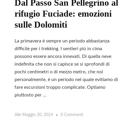
Dal Passo San Pellegrino al
Val
rifugio Fuciade: emozioni
Di
sulle Dolomiti
Fassa
La primavera è sempre un periodo abbastanza
difficile per i trekking. I sentieri più in cima
possono essere ancora innevati. Di quella neve
indefinita che non si capisce se si sprofondi di
pochi centimetri o di mezzo metro, che noi
personalmente, è un periodo nel quale evitiamo di
fare escursioni troppo complicate. Optiamo
piuttosto per …
Su
Alle
Maggio 20, 2024
0 Commenti
Leggi
Dal
Passo