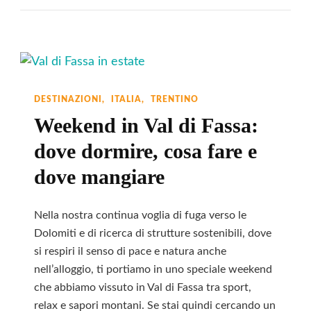
San
Pellegrino
Al
Rifugio
Fuciade:
DESTINAZIONI
ITALIA
TRENTINO
Emozioni
Weekend in Val di Fassa:
Sulle
dove dormire, cosa fare e
Dolomiti
dove mangiare
Nella nostra continua voglia di fuga verso le
Dolomiti e di ricerca di strutture sostenibili, dove
si respiri il senso di pace e natura anche
nell’alloggio, ti portiamo in uno speciale weekend
che abbiamo vissuto in Val di Fassa tra sport,
relax e sapori montani. Se stai quindi cercando un