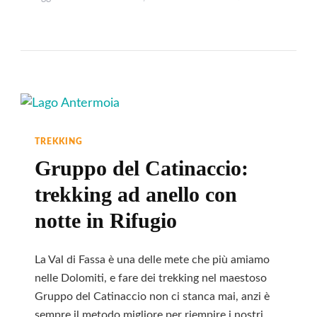
Escursione
In
Val
San
Nicolò
Per
I
TREKKING
Suoni
Gruppo del Catinaccio:
Delle
trekking ad anello con
Dolomiti
notte in Rifugio
La Val di Fassa è una delle mete che più amiamo
nelle Dolomiti, e fare dei trekking nel maestoso
Gruppo del Catinaccio non ci stanca mai, anzi è
sempre il metodo migliore per riempire i nostri