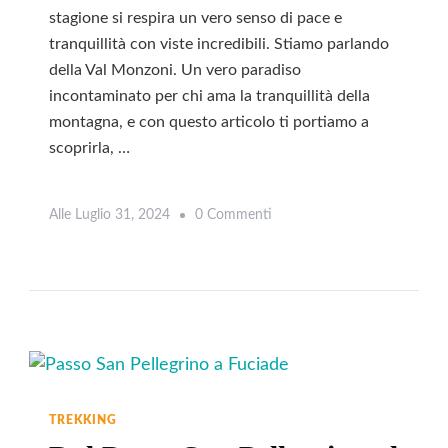
stagione si respira un vero senso di pace e
tranquillità con viste incredibili. Stiamo parlando
della Val Monzoni. Un vero paradiso
incontaminato per chi ama la tranquillità della
montagna, e con questo articolo ti portiamo a
scoprirla, …
Su
Alle
Luglio 31, 2024
0 Commenti
Leggi
Rifugio
Vallaccia:
Trekking
Imperdibile
In
Val
Monzoni
TREKKING
In