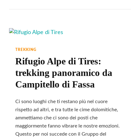
In
Val
Di
Fassa:
Guida
Ai
TREKKING
5
Rifugio Alpe di Tires:
Trekking
trekking panoramico da
Da
Campitello di Fassa
Non
Perdere
Ci sono luoghi che ti restano più nel cuore
rispetto ad altri, e tra tutte le cime dolomitiche,
ammettiamo che ci sono dei posti che
maggiormente fanno vibrare le nostre emozioni.
Questo per noi succede con il Gruppo del