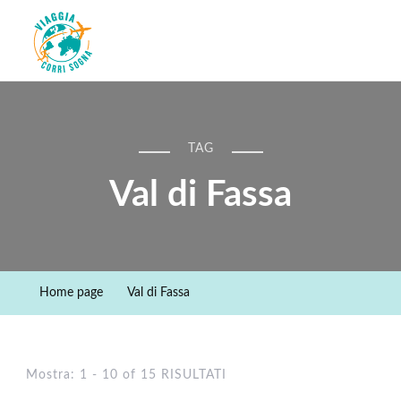
Viaggiacorrisogna – Blog di
Viaggi zaino in spalla e corse in giro per il mondo
viaggi e running
TAG
Val di Fassa
Home page
Val di Fassa
Mostra: 1 - 10 of 15 RISULTATI