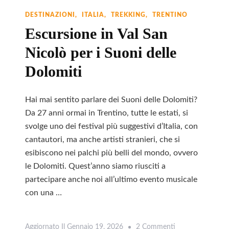
Del
DESTINAZIONI
ITALIA
TREKKING
TRENTINO
Passo
Escursione in Val San
Vajolon
Nicolò per i Suoni delle
Dolomiti
Hai mai sentito parlare dei Suoni delle Dolomiti?
Da 27 anni ormai in Trentino, tutte le estati, si
svolge uno dei festival più suggestivi d’Italia, con
cantautori, ma anche artisti stranieri, che si
esibiscono nei palchi più belli del mondo, ovvero
le Dolomiti. Quest’anno siamo riusciti a
partecipare anche noi all’ultimo evento musicale
con una …
Su
Aggiornato Il
Gennaio 19, 2026
2 Commenti
Leggi