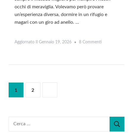
occhi di meraviglia. Volevamo però provare
un’esperienza diversa, dormire in un rifugio e
magari con un giro ad anello. …
Su
Aggiornato Il
Gennaio 19, 2026
8 Commenti
Leggi
Gruppo
Del
Catinaccio:
Trekking
Ad
Paginazione
Pagina
Pagina
1
2
Anello
degli
Con
Notte
articoli
In
Ricerca
Rifugio
per: