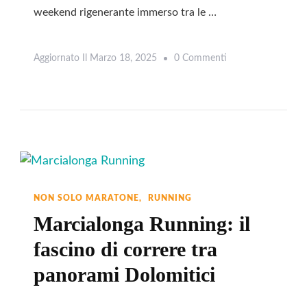
weekend rigenerante immerso tra le …
Su
Aggiornato Il
Marzo 18, 2025
0 Commenti
Leggi
Weekend
In
Val
Di
Fassa:
Dove
Dormire,
NON SOLO MARATONE
RUNNING
Cosa
Marcialonga Running: il
Fare
fascino di correre tra
E
panorami Dolomitici
Dove
Mangiare