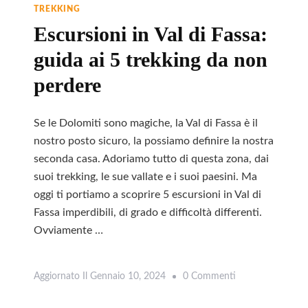
Tra
TREKKING
Panorami
Escursioni in Val di Fassa:
Dolomitici
guida ai 5 trekking da non
perdere
Se le Dolomiti sono magiche, la Val di Fassa è il
nostro posto sicuro, la possiamo definire la nostra
seconda casa. Adoriamo tutto di questa zona, dai
suoi trekking, le sue vallate e i suoi paesini. Ma
oggi ti portiamo a scoprire 5 escursioni in Val di
Fassa imperdibili, di grado e difficoltà differenti.
Ovviamente …
Su
Aggiornato Il
Gennaio 10, 2024
0 Commenti
Leggi
Escursioni