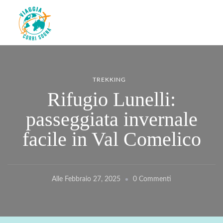
Viaggiacorrisogna – Blog di
Viaggi zaino in spalla e corse in giro per il mondo
viaggi e running
TREKKING
Rifugio Lunelli:
passeggiata invernale
facile in Val Comelico
Su
Alle
Febbraio 27, 2025
0 Commenti
Rifugio
Lunelli:
Passeggiata