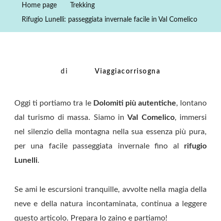
Home page
Trekking
Invernale
Rifugio Lunelli: passeggiata invernale facile in Val Comelico
Facile
In
Val
Comelico
di
Viaggiacorrisogna
Oggi ti portiamo tra le
Dolomiti più autentiche
, lontano
dal turismo di massa. Siamo in
Val Comelico
, immersi
nel silenzio della montagna nella sua essenza più pura,
per una facile passeggiata invernale fino al
rifugio
Lunelli
.
Se ami le escursioni tranquille, avvolte nella magia della
neve e della natura incontaminata, continua a leggere
questo articolo. Prepara lo zaino e partiamo!