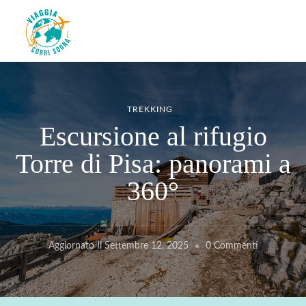
Viaggiacorrisogna – Blog di
Viaggi zaino in spalla e corse in giro per il mondo
viaggi e running
TREKKING
Escursione al rifugio
Torre di Pisa: panorami a
360°
Su
Aggiornato Il
Settembre 12, 2025
0 Commenti
Escursione
Al
Rifugio