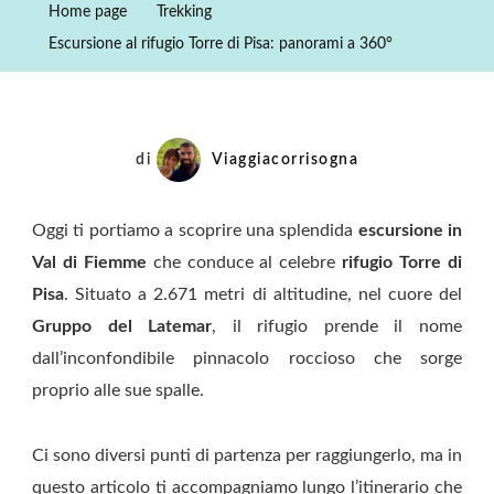
Home page
Trekking
Torre
Escursione al rifugio Torre di Pisa: panorami a 360°
Di
Pisa:
Panorami
A
di
Viaggiacorrisogna
360°
Oggi ti portiamo a scoprire una splendida
escursione in
Val di Fiemme
che conduce al celebre
rifugio Torre di
Pisa
. Situato a 2.671 metri di altitudine, nel cuore del
Gruppo del Latemar
, il rifugio prende il nome
dall’inconfondibile pinnacolo roccioso che sorge
proprio alle sue spalle.
Ci sono diversi punti di partenza per raggiungerlo, ma in
questo articolo ti accompagniamo lungo l’itinerario che