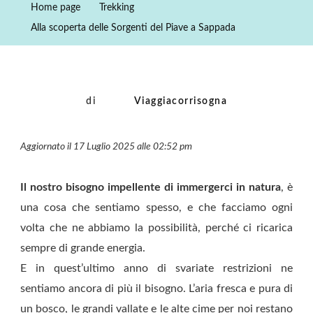
Home page
Trekking
Sorgenti
Alla scoperta delle Sorgenti del Piave a Sappada
Del
Piave
A
Sappada
di
Viaggiacorrisogna
Aggiornato il 17 Luglio 2025 alle 02:52 pm
Il nostro bisogno impellente di immergerci in natura
, è
una cosa che sentiamo spesso, e che facciamo ogni
volta che ne abbiamo la possibilità, perché ci ricarica
sempre di grande energia.
E in quest’ultimo anno di svariate restrizioni ne
sentiamo ancora di più il bisogno. L’aria fresca e pura di
un bosco, le grandi vallate e le alte cime per noi restano