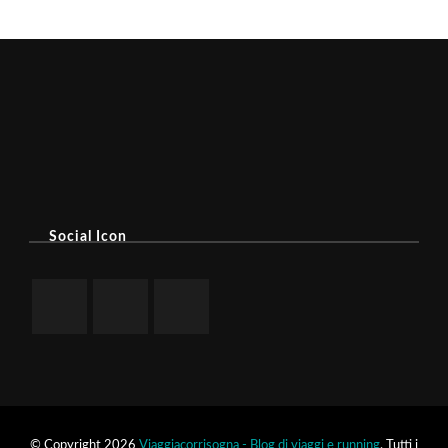
Social Icon
© Copyright 2026
Viaggiacorrisogna - Blog di viaggi e running
. Tutti i