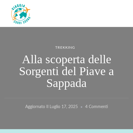
Viaggiacorrisogna – Blog di
Viaggi zaino in spalla e corse in giro per il mondo
viaggi e running
TREKKING
Alla scoperta delle
Sorgenti del Piave a
Sappada
Su
Aggiornato Il
Luglio 17, 2025
4 Commenti
Alla
Scoperta
Delle