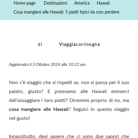
Home page
Destinazioni
America
Hawaii
Hawaii:
Cosa mangiare alle Hawaii: 5 piatti tipici da non perdere
5
Piatti
Tipici
Da
di
Viaggiacorrisogna
Non
Perdere
Aggiornato il 3 Ottobre 2024 alle 10:22 am
Non c’è viaggio che si rispetti se, non si passa per il suo
palato, giusto? E potevamo alle Hawaii esimerci
dall’assaggiare i loro piatti? Diremmo proprio di no, ma
cosa mangiare alle Hawaii
? Seguici in questo viaggio
nel gusto!
Innanzitutto, devi sapere che ci sono due sapori che