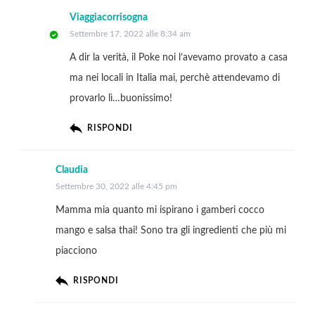
Viaggiacorrisogna
Settembre 17, 2022 alle 8:34 am
A dir la verità, il Poke noi l’avevamo provato a casa
ma nei locali in Italia mai, perchè attendevamo di
provarlo lì…buonissimo!
RISPONDI
Claudia
Settembre 30, 2022 alle 4:45 pm
Mamma mia quanto mi ispirano i gamberi cocco
mango e salsa thai! Sono tra gli ingredienti che più mi
piacciono
RISPONDI