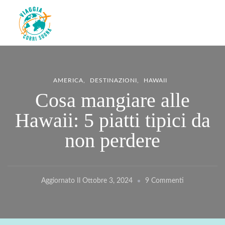
Viaggiacorrisogna – Blog di
Viaggi zaino in spalla e corse in giro per il mondo
viaggi e running
AMERICA
DESTINAZIONI
HAWAII
Cosa mangiare alle
Hawaii: 5 piatti tipici da
non perdere
Su
Aggiornato Il
Ottobre 3, 2024
9 Commenti
Cosa
Mangiare
Alle