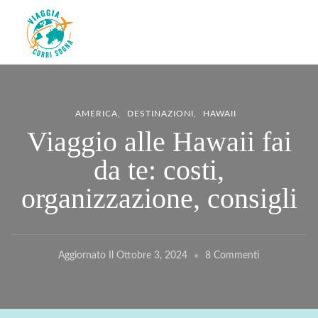
Viaggiacorrisogna – Blog di
Viaggi zaino in spalla e corse in giro per il mondo
viaggi e running
AMERICA
DESTINAZIONI
HAWAII
Viaggio alle Hawaii fai
da te: costi,
organizzazione, consigli
Su
Aggiornato Il
Ottobre 3, 2024
8 Commenti
Viaggio
Alle
Hawaii