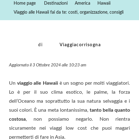
Home page
Destinazioni
America
Hawaii
Fai
Viaggio alle Hawaii fai da te: costi, organizzazione, consigli
Da
Te:
Costi,
Organizzazion
di
Viaggiacorrisogna
Consigli
Aggiornato il 3 Ottobre 2024 alle 10:23 am
Un
viaggio alle Hawaii
è un sogno per molti viaggiatori.
Lo è per il suo clima esotico, le palme, la forza
dell’Oceano ma soprattutto la sua natura selvaggia e i
suoi colori. È una meta lontanissima,
tanto bella quanto
costosa
, non possiamo negarlo. Non rientra
sicuramente nei viaggi low cost che puoi magari
permetterti di fare in Asia.