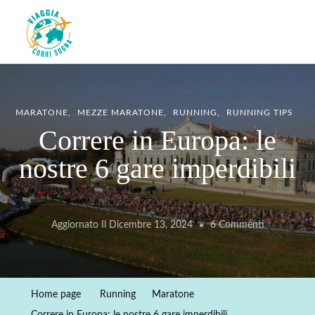
Viaggiacorrisogna – Blog di
Viaggi zaino in spalla e corse in giro per il mondo
viaggi e running
MARATONE
MEZZE MARATONE
RUNNING
RUNNING TIPS
Correre in Europa: le
nostre 6 gare imperdibili
Su
Aggiornato Il
Dicembre 13, 2024
6 Commenti
Correre
In
Europa:
Home page
Running
Maratone
Le