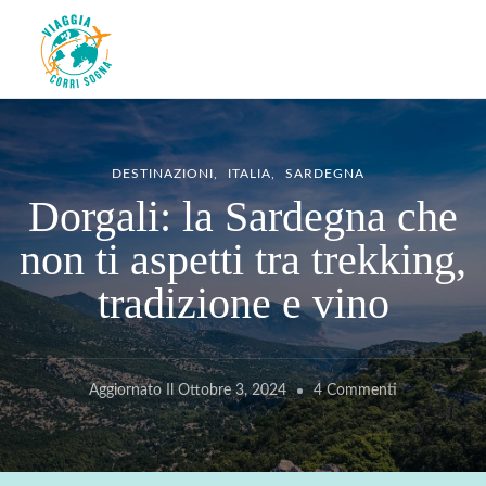
Viaggiacorrisogna – Blog di
Viaggi zaino in spalla e corse in giro per il mondo
viaggi e running
DESTINAZIONI
ITALIA
SARDEGNA
Dorgali: la Sardegna che
non ti aspetti tra trekking,
tradizione e vino
Su
Aggiornato Il
Ottobre 3, 2024
4 Commenti
Dorgali:
La
Sardegna