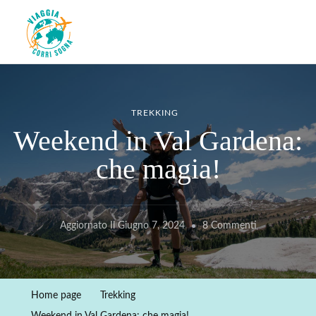
Viaggiacorrisogna – Blog di
Viaggi zaino in spalla e corse in giro per il mondo
viaggi e running
TREKKING
Weekend in Val Gardena:
che magia!
Su
Aggiornato Il
Giugno 7, 2024
8 Commenti
Weekend
In
Val
Home page
Trekking
Gardena: