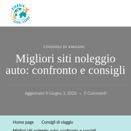
Viaggiacorrisogna – Blog di
Viaggi zaino in spalla e corse in giro per il mondo
viaggi e running
CONSIGLI DI VIAGGIO
Migliori siti noleggio
auto: confronto e consigli
Su
Aggiornato Il
Giugno 3, 2026
0 Commenti
Migliori
Siti
Noleggio
Home page
Consigli di viaggio
Auto: