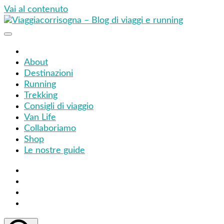
Vai al contenuto
Viaggiacorrisogna – Blog di viaggi e running
Viaggi zaino in spalla e corse in giro per il mondo
About
Destinazioni
Running
Trekking
Consigli di viaggio
Van Life
Collaboriamo
Shop
Le nostre guide