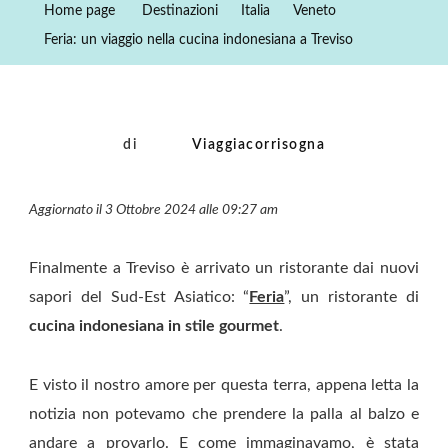
Home page
Destinazioni
Italia
Veneto
Nella
Feria: un viaggio nella cucina indonesiana a Treviso
Cucina
Indonesiana
A
Treviso
di
Viaggiacorrisogna
Aggiornato il 3 Ottobre 2024 alle 09:27 am
Finalmente a Treviso è arrivato un ristorante dai nuovi
sapori del Sud-Est Asiatico: “
Feria
”, un ristorante di
cucina indonesiana in stile gourmet
.
E visto il nostro amore per questa terra, appena letta la
notizia non potevamo che prendere la palla al balzo e
andare a provarlo. E come immaginavamo, è stata