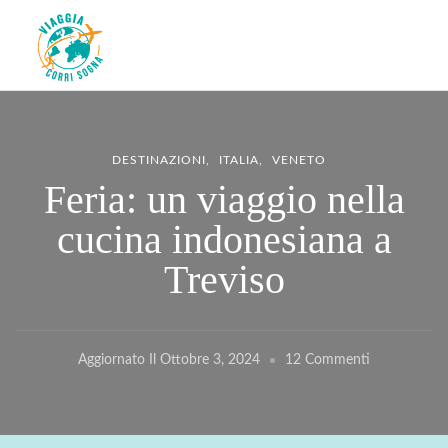
Viaggiacorrisogna – Blog di
Viaggi zaino in spalla e corse in giro per il mondo
viaggi e running
DESTINAZIONI
ITALIA
VENETO
Feria: un viaggio nella
cucina indonesiana a
Treviso
Su
Aggiornato Il
Ottobre 3, 2024
12 Commenti
Feria:
Un
Viaggio