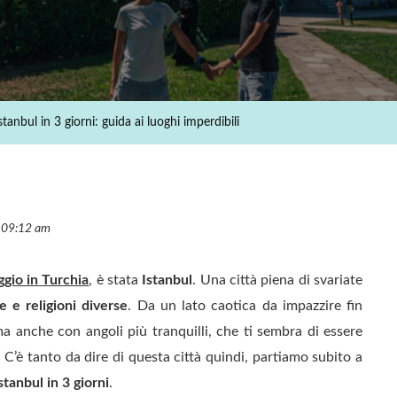
Istanbul
In
3
Giorni:
Guida
tanbul in 3 giorni: guida ai luoghi imperdibili
Ai
Luoghi
Imperdibili
e 09:12 am
ggio in Turchia
, è stata
Istanbul
. Una città piena di svariate
e e religioni diverse
. Da un lato caotica da impazzire fin
ma anche con angoli più tranquilli, che ti sembra di essere
 C’è tanto da dire di questa città quindi, partiamo subito a
stanbul in 3 giorni
.