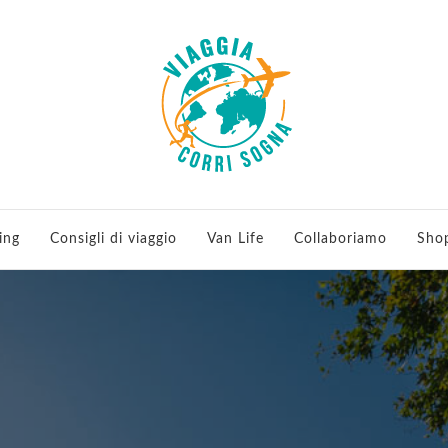
 viaggi e running
ing
Consigli di viaggio
Van Life
Collaboriamo
Sho