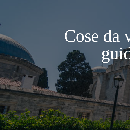
Cose da v
guid