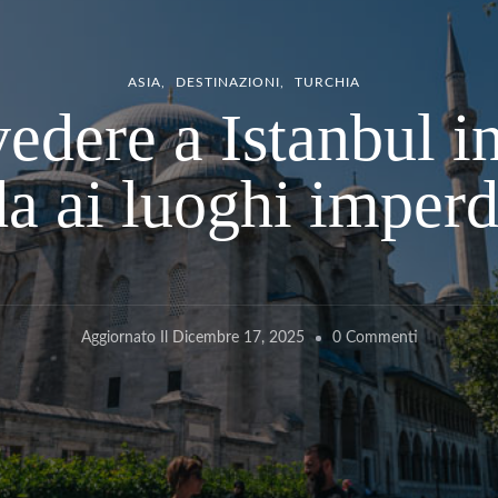
ASIA
DESTINAZIONI
TURCHIA
edere a Istanbul in
a ai luoghi imperd
Su
Aggiornato Il
Dicembre 17, 2025
0 Commenti
Cose
Da
Vedere
A