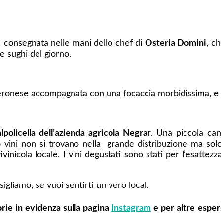
ta consegnata nelle mani dello chef di
Osteria Domini
, c
re sughi del giorno.
veronese accompagnata con una focaccia morbidissima, e i
lpolicella
dell’azienda agricola Negrar
. Una piccola can
 vini non si trovano nella
grande distribuzione ma solo
vinicola locale. I vini degustati sono stati per l’esattezz
sigliamo, se vuoi sentirti un vero local.
orie in evidenza sulla pagina
Instagram
e per altre esper