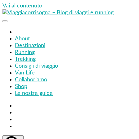
Vai al contenuto
Viaggiacorrisogna – Blog di viaggi e running
Viaggi zaino in spalla e corse in giro per il mondo
About
Destinazioni
Running
Trekking
Consigli di viaggio
Van Life
Collaboriamo
Shop
Le nostre guide