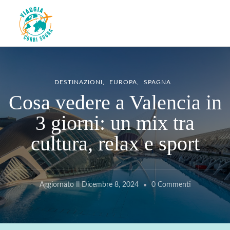
Viaggiacorrisogna – Blog di
Viaggi zaino in spalla e corse in giro per il mondo
viaggi e running
DESTINAZIONI
EUROPA
SPAGNA
Cosa vedere a Valencia in
3 giorni: un mix tra
cultura, relax e sport
Su
Aggiornato Il
Dicembre 8, 2024
0 Commenti
Cosa
Vedere
A