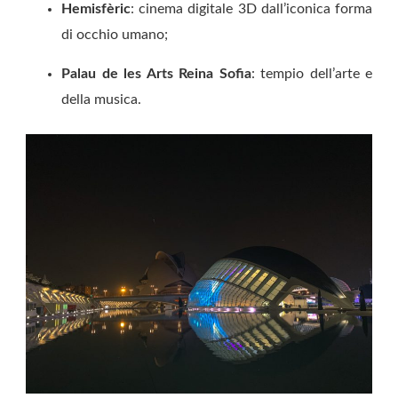
Hemisfèric
: cinema digitale 3D dall’iconica forma
di occhio umano;
Palau de les Arts Reina Sofi
a
: tempio dell’arte e
della musica.