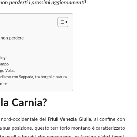
non perderti i prossimi aggiornamenti!
a non perdere
ologi
 tempo
ago Volaia
udiamo con Sappada, tra borghi e natura
mire
 la Carnia?
e nord-occidentale del
Friuli Venezia Giulia
, al confine con
lla sua posizione, questo territorio montano è caratterizzato
ate verdi e borghi che conservano un fascino d’altri tempi.