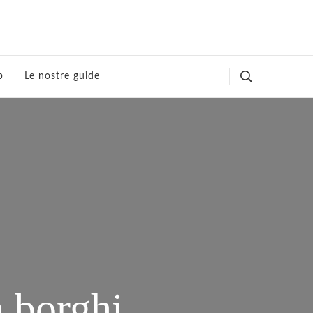
p
Le nostre guide
a borghi