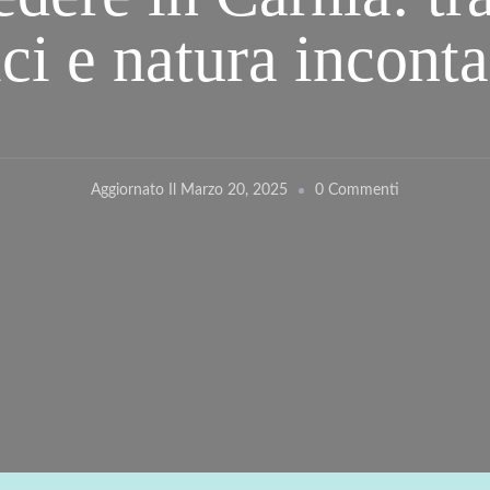
ici e natura incont
Su
Aggiornato Il
Marzo 20, 2025
0 Commenti
Cosa
Vedere
In
Carnia:
Tra
Borghi
Autentici
E
Natura