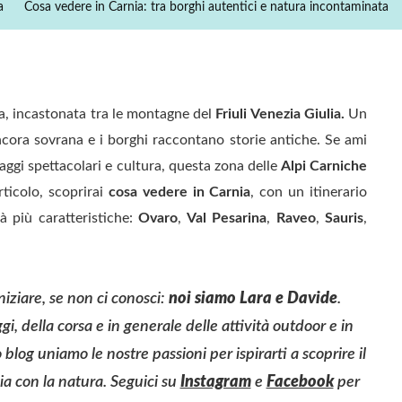
a
Cosa vedere in Carnia: tra borghi autentici e natura incontaminata
Incontaminat
a, incastonata tra le montagne del
Friuli Venezia Giulia.
Un
cora sovrana e i borghi raccontano storie antiche. Se ami
aggi spettacolari e cultura, questa zona delle
Alpi Carniche
rticolo, scoprirai
cosa vedere in Carnia
, con un itinerario
à più caratteristiche:
Ovaro
,
Val Pesarina
,
Raveo
,
Sauris
,
iziare, se non ci conosci:
noi siamo Lara e Davide
.
i, della corsa e in generale delle attività outdoor e in
blog uniamo le nostre passioni per ispirarti a scoprire il
a con la natura. Seguici su
Instagram
e
Facebook
per