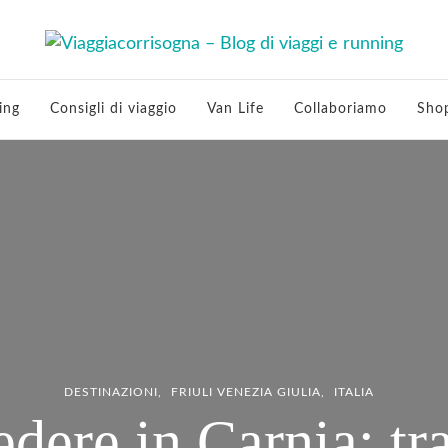
 viaggi e running
ing
Consigli di viaggio
Van Life
Collaboriamo
Sho
DESTINAZIONI
FRIULI VENEZIA GIULIA
ITALIA
dere in Carnia: tr