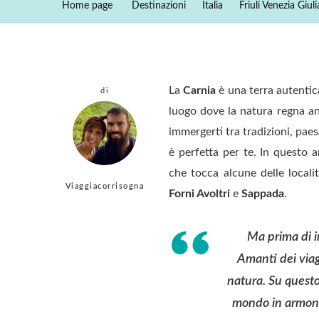
Home page
Destinazioni
Italia
Friuli Venezia Giuli
La
Carnia
è una terra autentic
di
luogo dove la natura regna an
immergerti tra tradizioni, paes
è perfetta per te. In questo a
che tocca alcune delle localit
Viaggiacorrisogna
Forni Avoltri
e
Sappada
.
Ma prima di in
Amanti dei viagg
natura. Su questo 
mondo in armoni