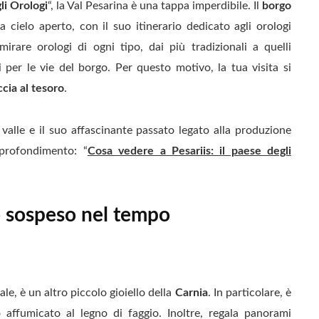
li Orologi
“, la Val Pesarina è una tappa imperdibile. Il
borgo
cielo aperto, con il suo itinerario dedicato agli orologi
rare orologi di ogni tipo, dai più tradizionali a quelli
i per le vie del borgo. Per questo motivo, la tua visita si
ccia al tesoro
.
 valle e il suo affascinante passato legato alla produzione
pprofondimento: “
Cosa vedere a Pesariis: il paese degli
go sospeso nel tempo
ale, è un altro piccolo gioiello della
Carnia
. In particolare, è
 affumicato al legno di faggio. Inoltre, regala panorami