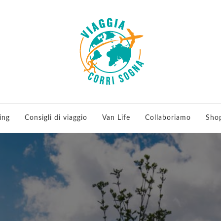
 viaggi e running
ing
Consigli di viaggio
Van Life
Collaboriamo
Sho