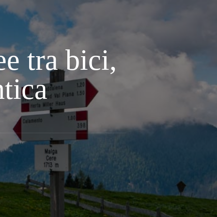
e tra bici,
ntica