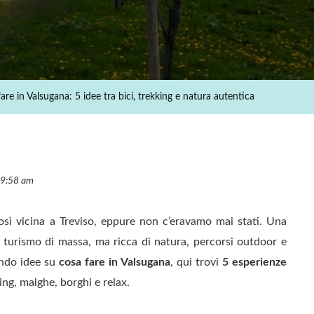
5
Idee
Tra
Bici,
Trekking
are in Valsugana: 5 idee tra bici, trekking e natura autentica
E
Natura
Autentica
09:58 am
così vicina a Treviso, eppure non c’eravamo mai stati. Una
 turismo di massa, ma ricca di natura, percorsi outdoor e
ando idee su
cosa fare in Valsugana
, qui trovi
5 esperienze
kking, malghe, borghi e relax.