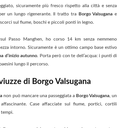
giato, sicuramente più fresco rispetto alla città e senza
 per un lungo rigenerante. Il tratto tra
Borgo Valsugana
e
scorci sul fiume, boschi e piccoli ponti in legno.
a sul Passo Manghen, ho corso 14 km senza nemmeno
llezza intorno. Sicuramente è un ottimo campo base estivo
a d’inizio autunno
. Porta però con te dell’acqua: i punti di
paesini lungo il percorso.
e viuzze di Borgo Valsugana
na
non può mancare una passeggiata a
Borgo Valsugana
, un
ffascinante. Case affacciate sul fiume, portici, cortili
 tempi.