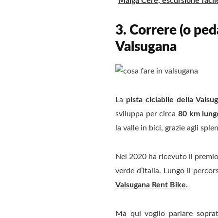
“
Malga Cere, escursione facil
3. Correre (o peda
Valsugana
La
pista ciclabile della Valsu
sviluppa per circa
80 km lungo
la valle in bici, grazie agli sp
Nel 2020 ha ricevuto il premi
verde d’Italia. Lungo il perco
Valsugana Rent Bike
.
Ma qui voglio parlare sopra