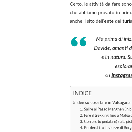
Certo, le attività da fare so
che abbiamo provato in prima 
anche il sito dell’
ente del tur
Ma prima di inizi
Davide, amanti dei
e in natura. S
esplora
su
Instagr
INDICE
5 idee su cosa fare in Valsugana
1. Salire al Passo Manghen (in bic
2. Fare il trekking fino a Malga 
3. Correre (o pedalare) sulla pis
4. Perdersi tra le viuzze di Bor