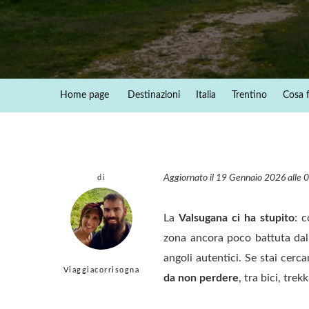
Home page
Destinazioni
Italia
Trentino
Cosa f
Aggiornato il 19 Gennaio 2026 alle 
di
La
Valsugana ci ha stupito
: 
zona ancora poco battuta dal
angoli autentici. Se stai cerc
Viaggiacorrisogna
da non perdere
, tra bici, tre