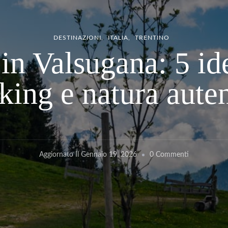
DESTINAZIONI
ITALIA
TRENTINO
in Valsugana: 5 ide
king e natura aute
Su
Aggiornato Il
Gennaio 19, 2026
0 Commenti
Cosa
Fare
In
Valsugana: