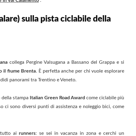
e in Val Calamento
”.
lare) sulla pista ciclabile della
gana
collega Pergine Valsugana a Bassano del Grappa e si
 il fiume Brenta
. È perfetta anche per chi vuole esplorare
lendidi panorami tra Trentino e Veneto.
o della stampa
Italian Green Road Award
come ciclabile più
rso ci sono diversi punti di assistenza e noleggio bici, come
ttutto ai
runners
: se sei in vacanza in zona e cerchi un