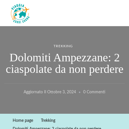
Viaggiacorrisogna – Blog di
Viaggi zaino in spalla e corse in giro per il mondo
viaggi e running
TREKKING
Dolomiti Ampezzane: 2
ciaspolate da non perdere
Su
Aggiornato Il
Ottobre 3, 2024
0 Commenti
Dolomiti
Ampezzane:
2
Home page
Trekking
Ciaspolate