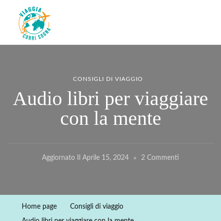
Viaggiacorrisogna – Blog di
Viaggi zaino in spalla e corse in giro per il mondo
viaggi e running
CONSIGLI DI VIAGGIO
Audio libri per viaggiare
con la mente
Su
Aggiornato Il
Aprile 15, 2024
2 Commenti
Audio
Libri
Per
Home page
Consigli di viaggio
Viaggiare