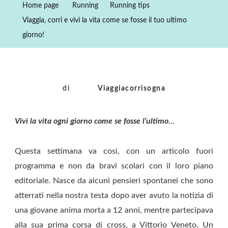
Home page
Running
Running tips
Vivi
Viaggia, corri e vivi la vita come se fosse il tuo ultimo
La
giorno!
Vita
Come
Se
Fosse
di
Viaggiacorrisogna
Il
Tuo
Vivi la vita ogni giorno come se fosse l’ultimo
…
Ultimo
Giorno!
Questa settimana va così, con un articolo fuori
programma e non da bravi scolari con il loro piano
editoriale. Nasce da alcuni pensieri spontanei che sono
atterrati nella nostra testa dopo aver avuto la notizia di
una giovane anima morta a 12 anni, mentre partecipava
alla sua prima corsa di cross, a Vittorio Veneto. Un