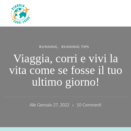
Viaggiacorrisogna – Blog di
Viaggi zaino in spalla e corse in giro per il mondo
viaggi e running
RUNNING
RUNNING TIPS
Viaggia, corri e vivi la
vita come se fosse il tuo
ultimo giorno!
Su
Alle
Gennaio 27, 2022
10 Commenti
Viaggia,
Corri
E