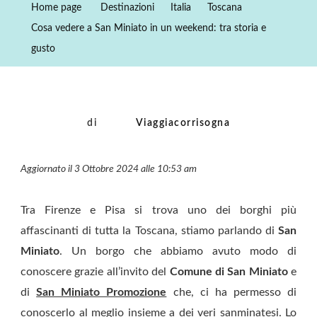
Home page
Destinazioni
Italia
Toscana
San
Cosa vedere a San Miniato in un weekend: tra storia e
Miniato
gusto
In
Un
Weekend:
Tra
di
Viaggiacorrisogna
Storia
E
Aggiornato il 3 Ottobre 2024 alle 10:53 am
Gusto
Tra Firenze e Pisa si trova uno dei borghi più
affascinanti di tutta la Toscana, stiamo parlando di
San
Miniato
. Un borgo che abbiamo avuto modo di
conoscere grazie all’invito del
Comune di San Miniato
e
di
San Miniato Promozione
che, ci ha permesso di
conoscerlo al meglio insieme a dei veri sanminatesi. Lo