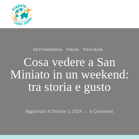
Viaggiacorrisogna – Blog di
Viaggi zaino in spalla e corse in giro per il mondo
viaggi e running
DESTINAZIONI
ITALIA
TOSCANA
Cosa vedere a San
Miniato in un weekend:
tra storia e gusto
Su
Aggiornato Il
Ottobre 3, 2024
6 Commenti
Cosa
Vedere
A