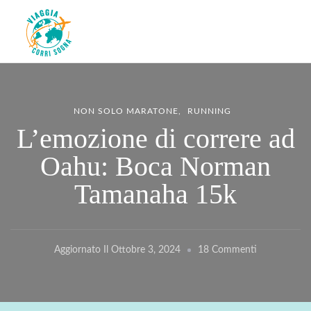
Viaggiacorrisogna – Blog di
Viaggi zaino in spalla e corse in giro per il mondo
viaggi e running
NON SOLO MARATONE
RUNNING
L’emozione di correre ad
Oahu: Boca Norman
Tamanaha 15k
Su
Aggiornato Il
Ottobre 3, 2024
18 Commenti
L’emozione
Di
Correre