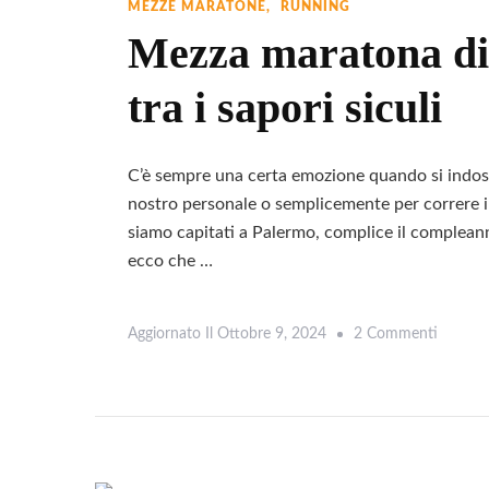
Più
MEZZE MARATONE
RUNNING
Piatta
Mezza maratona di
D’Euro
tra i sapori siculi
C’è sempre una certa emozione quando si indossa 
nostro personale o semplicemente per correre i
siamo capitati a Palermo, complice il complean
ecco che …
Su
Aggiornato Il
Ottobre 9, 2024
2 Commenti
Mezza
Marato
Di
Palerm