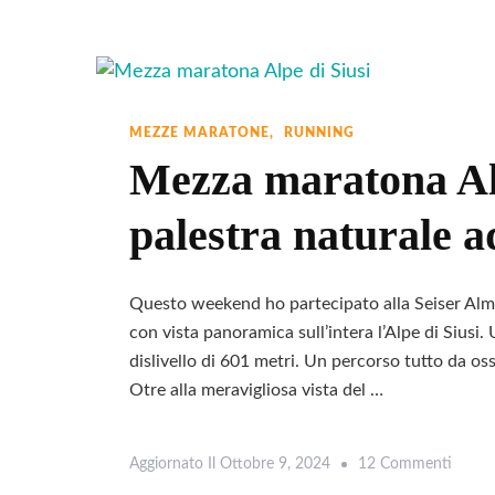
Della
Prima
Mezza
Marato
Di
MEZZE MARATONE
RUNNING
Venezia
Mezza maratona Alp
palestra naturale a
Questo weekend ho partecipato alla Seiser Alm
con vista panoramica sull’intera l’Alpe di Siusi.
dislivello di 601 metri. Un percorso tutto da osse
Otre alla meravigliosa vista del …
Su
Aggiornato Il
Ottobre 9, 2024
12 Commenti