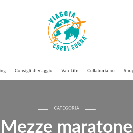
 viaggi e running
ing
Consigli di viaggio
Van Life
Collaboriamo
Sho
CATEGORIA
Mezze maratone