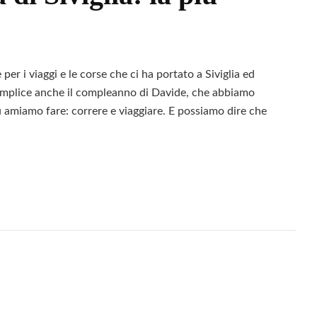
ili
per i viaggi e le corse che ci ha portato a Siviglia ed
Complice anche il compleanno di Davide, che abbiamo
ù amiamo fare: correre e viaggiare. E possiamo dire che
Leggi
na