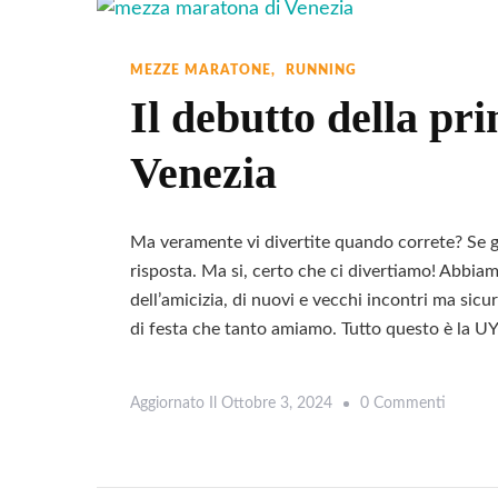
Per
Un
Week
MEZZE MARATONE
RUNNING
Tra
Il debutto della p
I
Venezia
Sapori
Siculi
Ma veramente vi divertite quando correte? Se gu
risposta. Ma si, certo che ci divertiamo! Abbia
dell’amicizia, di nuovi e vecchi incontri ma sic
di festa che tanto amiamo. Tutto questo è la U
Su
Aggiornato Il
Ottobre 3, 2024
0 Commenti
Il
Debutt