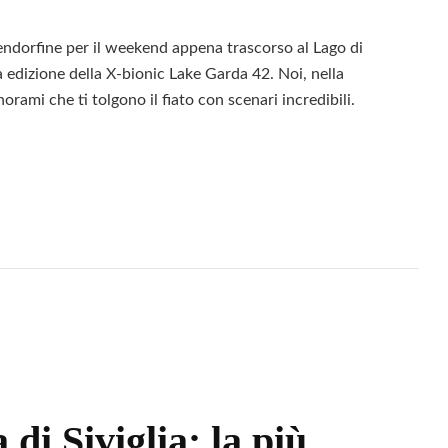
endorfine per il weekend appena trascorso al Lago di
 edizione della X-bionic Lake Garda 42. Noi, nella
ami che ti tolgono il fiato con scenari incredibili.
Leggi
na
i Siviglia: la più