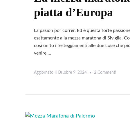
Incredib
piatta d’Europa
La pasión por correr. Ed è questa forte passione 
esattamente alla mezza maratona di Siviglia. 
così unito i festeggiamenti alle due cose che pi
venire …
Su
Aggiornato Il
Ottobre 9, 2024
2 Commenti
La
Mezza
Marato
Di
Siviglia:
La