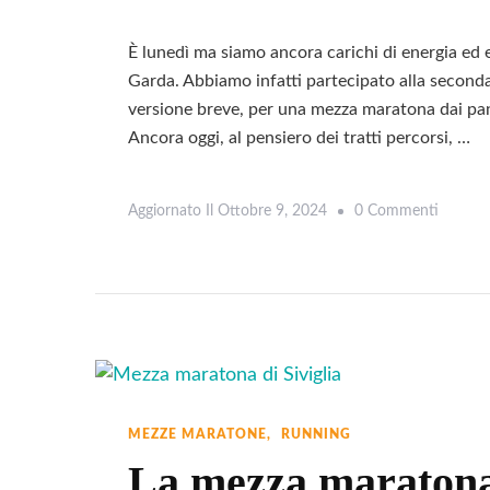
È lunedì ma siamo ancora carichi di energia ed 
Garda. Abbiamo infatti partecipato alla seconda
versione breve, per una mezza maratona dai panor
Ancora oggi, al pensiero dei tratti percorsi, …
Su
Aggiornato Il
Ottobre 9, 2024
0 Commenti
Lake
Garda:
Correre
Una
Mezza
Marato
Tra
MEZZE MARATONE
RUNNING
Scenari
La mezza maratona d