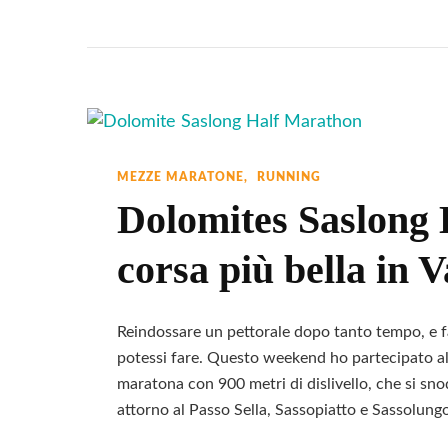
Mezza
Marat
Alpe
Di
Siusi:
Una
Palest
MEZZE MARATONE
RUNNING
Natura
Dolomites Saslong 
Ad
corsa più bella in 
Alta
Quota
Reindossare un pettorale dopo tanto tempo, e fa
potessi fare. Questo weekend ho partecipato 
maratona con 900 metri di dislivello, che si sno
attorno al Passo Sella, Sassopiatto e Sassolung