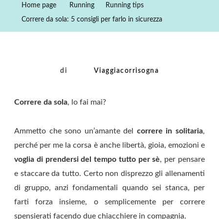
Home page
Running
Running tips
5
Correre da sola: 5 consigli per farlo in sicurezza
Consigli
Per
Farlo
In
di
Viaggiacorrisogna
Sicurezza
Correre da sola
, lo fai mai?
Ammetto che sono un’amante del
correre in solitaria
,
perché per me la corsa è anche libertà, gioia, emozioni e
voglia di prendersi del tempo tutto per sè
, per pensare
e staccare da tutto. Certo non disprezzo gli allenamenti
di gruppo, anzi fondamentali quando sei stanca, per
farti forza insieme, o semplicemente per correre
spensierati facendo due chiacchiere in compagnia.