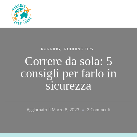
Viaggiacorrisogna – Blog di
Viaggi zaino in spalla e corse in giro per il mondo
viaggi e running
RUNNING
RUNNING TIPS
Correre da sola: 5
consigli per farlo in
sicurezza
Su
Aggiornato Il
Marzo 8, 2023
2 Commenti
Correre
Da
Sola: