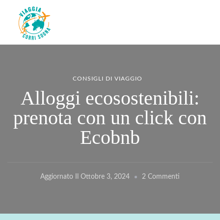
Viaggiacorrisogna – Blog di
Viaggi zaino in spalla e corse in giro per il mondo
viaggi e running
CONSIGLI DI VIAGGIO
Alloggi ecosostenibili:
prenota con un click con
Ecobnb
Su
Aggiornato Il
Ottobre 3, 2024
2 Commenti
Alloggi
Ecosostenibili
Prenota