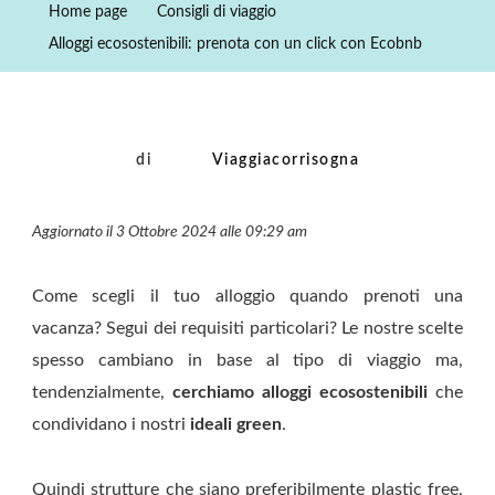
Home page
Consigli di viaggio
Con
Alloggi ecosostenibili: prenota con un click con Ecobnb
Un
Click
Con
Ecobnb
di
Viaggiacorrisogna
Aggiornato il 3 Ottobre 2024 alle 09:29 am
Come scegli il tuo alloggio quando prenoti una
vacanza? Segui dei requisiti particolari? Le nostre scelte
spesso cambiano in base al tipo di viaggio ma,
tendenzialmente,
cerchiamo alloggi ecosostenibili
che
condividano i nostri
ideali green
.
Quindi strutture che siano preferibilmente plastic free,