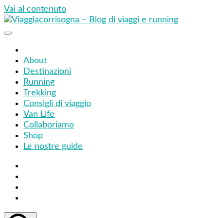
Vai al contenuto
Viaggiacorrisogna – Blog di viaggi e running
Viaggi zaino in spalla e corse in giro per il mondo
About
Destinazioni
Running
Trekking
Consigli di viaggio
Van Life
Collaboriamo
Shop
Le nostre guide