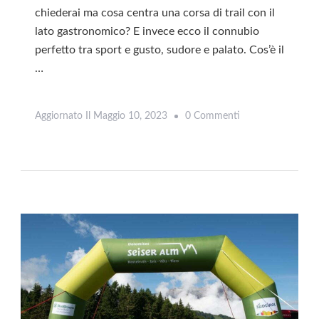
chiederai ma cosa centra una corsa di trail con il
lato gastronomico? E invece ecco il connubio
perfetto tra sport e gusto, sudore e palato. Cos’è il
…
Su
Aggiornato Il
Maggio 10, 2023
0 Commenti
Leggi
Delicious
Trail
Dolomiti:
Un
Viaggio
Tra
Gusto
E
Sport