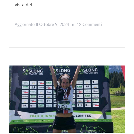
vista del …
Su
Aggiornato Il
Ottobre 9, 2024
12 Commenti
Leggi
Mezza
Maratona
Alpe
Di
Siusi:
Una
Palestra
Naturale
Ad
Alta
Quota