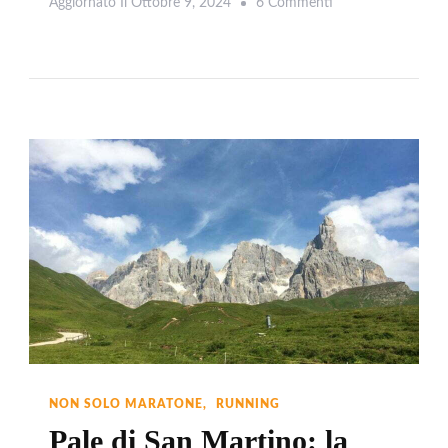
Su
Aggiornato Il
Ottobre 9, 2024
6 Commenti
Leggi
Dolomites
Saslong
Half
Marathon:
La
Corsa
Più
Bella
In
Val
Gardena
NON SOLO MARATONE
RUNNING
Pale di San Martino: la