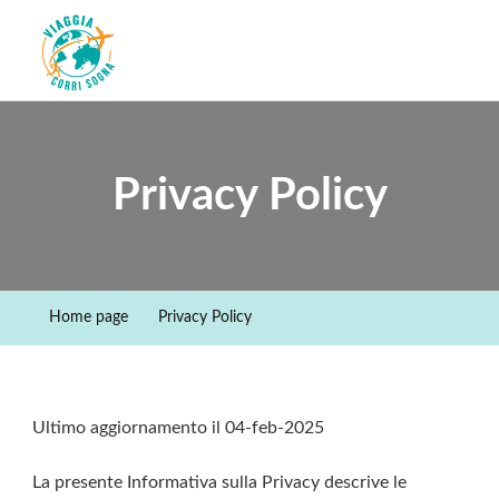
Viaggiacorrisogna – Blog di
Viaggi zaino in spalla e corse in giro per il mondo
viaggi e running
Privacy Policy
Home page
Privacy Policy
Ultimo aggiornamento il 04-feb-2025
La presente Informativa sulla Privacy descrive le