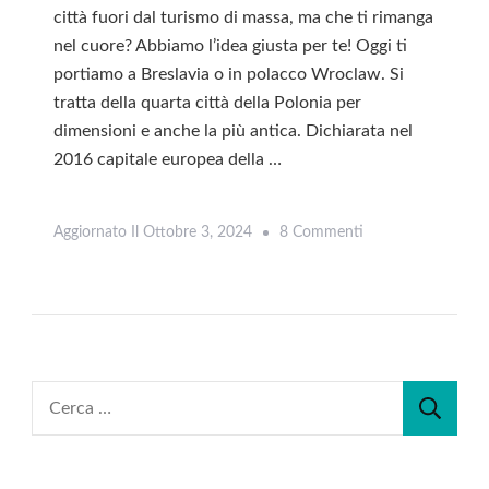
città fuori dal turismo di massa, ma che ti rimanga
nel cuore? Abbiamo l’idea giusta per te! Oggi ti
portiamo a Breslavia o in polacco Wroclaw. Si
tratta della quarta città della Polonia per
dimensioni e anche la più antica. Dichiarata nel
2016 capitale europea della …
Su
Aggiornato Il
Ottobre 3, 2024
8 Commenti
Leggi
Cosa
Vedere
A
Breslavia:
2
Ricerca
Giorni
per:
Nella
Città