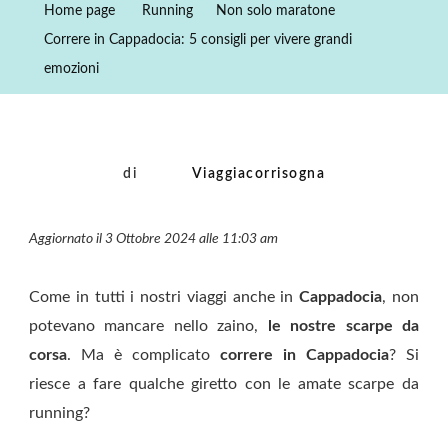
Home page
Running
Non solo maratone
5
Correre in Cappadocia: 5 consigli per vivere grandi
Consigli
emozioni
Per
Vivere
Grandi
Emozioni
di
Viaggiacorrisogna
Aggiornato il 3 Ottobre 2024 alle 11:03 am
Come in tutti i nostri viaggi anche in
Cappadocia
, non
potevano mancare nello zaino,
le nostre scarpe da
corsa
. Ma è complicato
correre in Cappadocia
? Si
riesce a fare qualche giretto con le amate scarpe da
running?