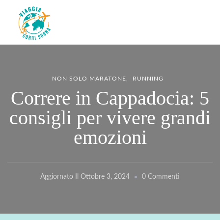
Viaggiacorrisogna – Blog di
Viaggi zaino in spalla e corse in giro per il mondo
viaggi e running
NON SOLO MARATONE
RUNNING
Correre in Cappadocia: 5
consigli per vivere grandi
emozioni
Su
Aggiornato Il
Ottobre 3, 2024
0 Commenti
Correre
In
Cappadocia: